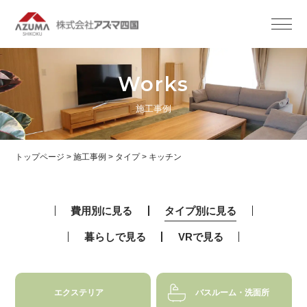
Works
施工事例
トップページ
>
施工事例
>
タイプ
>
キッチン
費用別に見る
タイプ別に見る
暮らしで見る
VRで見る
エクステリア
バスルーム・洗面所