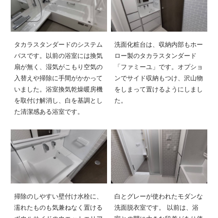
タカラスタンダードのシステム
洗面化粧台は、収納内部もホー
バスです。以前の浴室には換気
ロー製のタカラスタンダード
扇が無く、湿気がこもり空気の
「ファミーユ」です。オプショ
入替えや掃除に手間がかかって
ンでサイド収納もつけ、沢山物
いました。浴室換気乾燥暖房機
をしまって置けるようにしまし
を取付け解消し、白を基調とし
た。
た清潔感ある浴室です。
掃除のしやすい壁付け水栓に、
白とグレーが使われたモダンな
濡れたものも気兼ねなく置ける
洗面脱衣室です。 以前は、浴