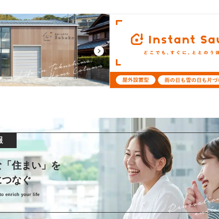
報
な「住まい」を
につなぐ
o enrich your life