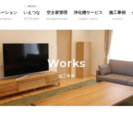
ベーション
いえつな
空き家管理
浄化槽サービス
施工事例
ovation
IETSUNA
emptyhouse
septic tank
works
Works
施工事例