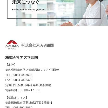
未来につなぐ
Renovation to enrich your life
株式会社アズマ四国
【本社】
徳島県阿南市羽ノ浦町岩脇ヌクミ51番地4
TEL：0884-44-5638
FAX：0884-44-5472
定休日:日祝祭日/年末年始/夏季休暇
営業時間：8：00～17：00
【徳島オフィス】
徳島県徳島市西新浜町2丁目5番86-1
TEL：088-602-7860