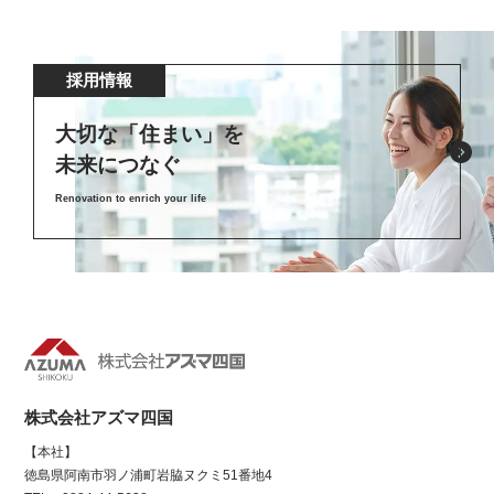
採用情報
大切な「住まい」を
未来につなぐ
Renovation to enrich your life
株式会社アズマ四国
【本社】
徳島県阿南市羽ノ浦町岩脇ヌクミ51番地4