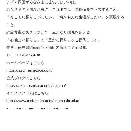
アズマ四国がみなさまに提供したいのは、
みなさまの大切なお家に、これまで以上の価値をプラスすること。
「今こんな暮らしがしたい」「将来あんな生活がしたい」を実現する
こと。
経験豊富なスタッフがチームとなり想像を超える
「心地よい暮らし」と「豊かな日常」をご提供します。
住所：徳島県阿南市羽ノ浦町岩脇ヌクミ
51
番地
TEL：
0120-44-5638
ホームページはこちら
https://azumashikoku.com/
公式ブログはこちら
https://azumashikoku.com/column/
インスタグラムはこちら
https://www.instagram.com/azumashikoku/
■＝＝■■＝＝■■＝＝■■＝＝■■＝＝■