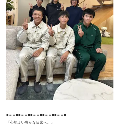
■＝＝■■＝＝■■＝＝■■＝＝■■＝＝■
『心地よい豊かな日常へ。』