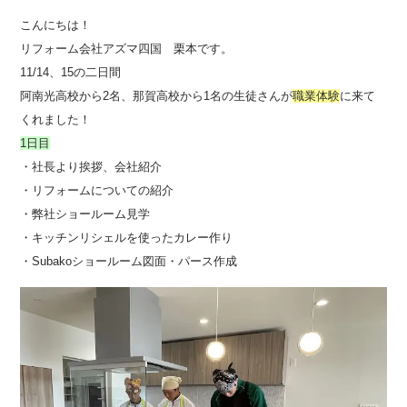
こんにちは！
リフォーム会社アズマ四国 栗本です。
11/14、15の二日間
阿南光高校から2名、那賀高校から1名の生徒さんが
職業体験
に来て
くれました！
1日目
・社長より挨拶、会社紹介
・リフォームについての紹介
・弊社ショールーム見学
・キッチンリシェルを使ったカレー作り
・Subakoショールーム図面・パース作成