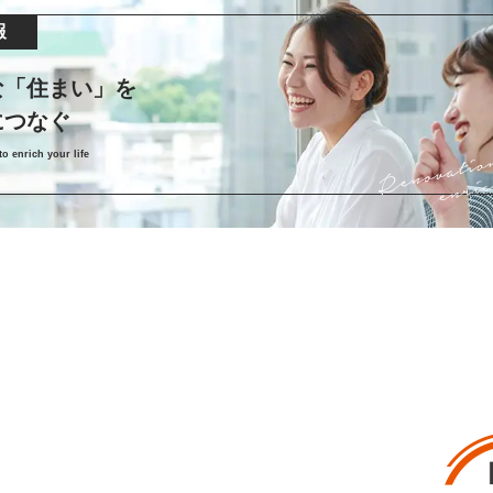
報
な「住まい」を
につなぐ
o enrich your life