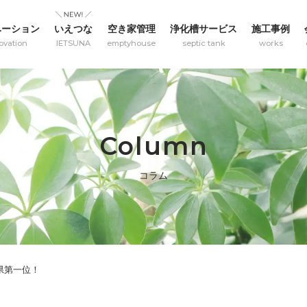
ベーション
いえつな
空き家管理
浄化槽サービス
施工事例
ovation
IETSUNA
emptyhouse
septic tank
works
Column
コラム
県第一位！