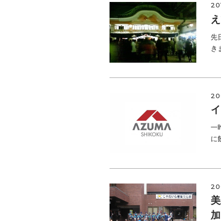
20
え
先
き
20
イ
一
に
20
美
加