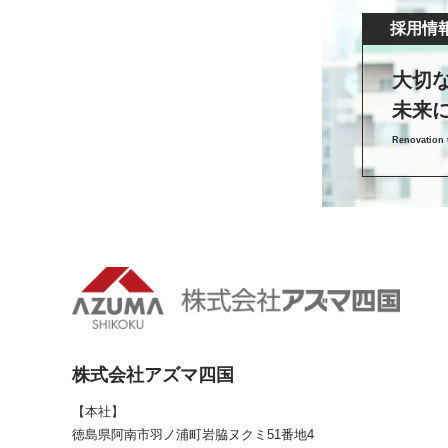
採用情
大切
未来
Renovation t
株式会社アズマ四国
【本社】
徳島県阿南市羽ノ浦町岩脇ヌクミ51番地4