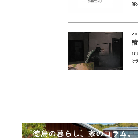
催
20
積
1
研