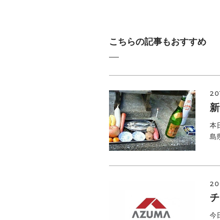
こちらの記事もおすすめ
20
新
本
島
20
チ
今