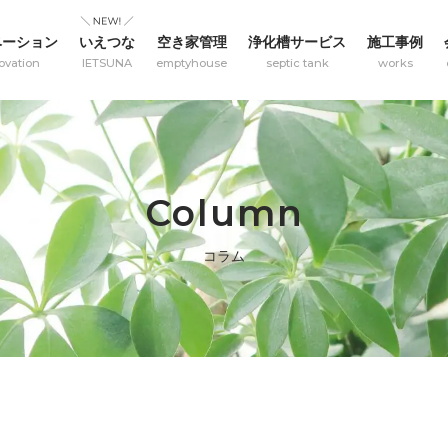
ベーション
いえつな
空き家管理
浄化槽サービス
施工事例
ovation
IETSUNA
emptyhouse
septic tank
works
Column
コラム