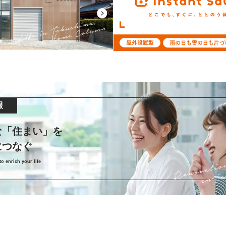
報
な「住まい」を
につなぐ
o enrich your life