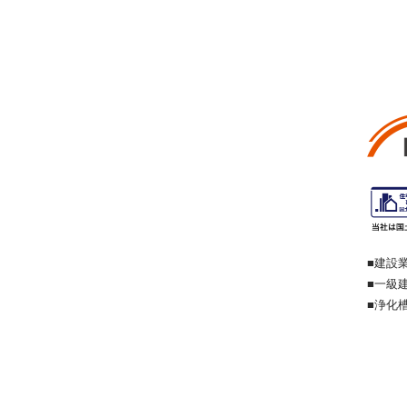
■建設業
■一級建
■浄化