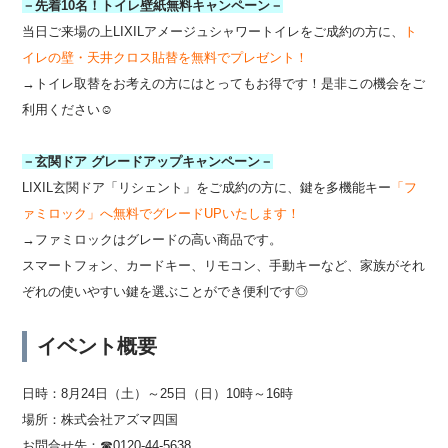
－先着10名！トイレ壁紙無料キャンペーン－
当日ご来場の上LIXILアメージュシャワートイレをご成約の方に、
ト
イレの壁・天井クロス貼替を無料でプレゼント！
→トイレ取替をお考えの方にはとってもお得です！是非この機会をご
利用ください☺
－玄関ドア グレードアップキャンペーン－
LIXIL玄関ドア「リシェント」をご成約の方に、鍵を多機能キー
「フ
ァミロック」へ無料でグレードUPいたします！
→ファミロックはグレードの高い商品です。
スマートフォン、カードキー、リモコン、手動キーなど、家族がそれ
ぞれの使いやすい鍵を選ぶことができ便利です◎
イベント概要
日時：8月24日（土）～25日（日）10時～16時
場所：株式会社アズマ四国
お問合せ先：☎0120-44-5638