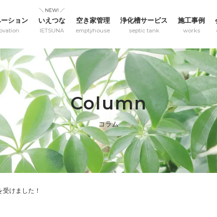
ベーション
いえつな
空き家管理
浄化槽サービス
施工事例
ovation
IETSUNA
emptyhouse
septic tank
works
Column
コラム
を受けました！