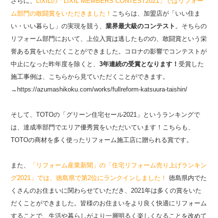
さらに、
LIXILの「LIXIL MEMBERS CONTEST2021」ではリフォー
ム部門の敢闘賞をいただきました
！
こちらは、加盟店が「いい住ま
い・いい暮らし」の実現を競う、
業界最大級のコンテスト
。そちらの
リフォーム部門において、上位入賞は逃したものの、敢闘賞という栄
誉ある賞をいただくことができました。コロナの影響でコンテストが
中止になった昨年度を除くと、
3年連続の受賞となります！
受賞した
施工事例は、こちらから見ていただくことができます。
→https://azumashikoku.com/works/fullreform-katsuura-taishin/
そして、
TOTOの「グリーン住宅セール2021」というランキングで
は、達成率部門でエリア優秀賞をいただいています
！こちらも、
TOTOの商材を多く使ったリフォーム施工店に贈られる賞です。
また、
「リフォーム産業新聞」の「住宅リフォーム売り上げランキン
グ2021」では、徳島県で第2位にランクインしました
！
徳島県内でた
くさんのお住まいに関わらせていただき、2021年は多くの賞をいた
だくことができました。皆様のお住まいをより良く快適にリフォーム
することで、生活や暮らしがより一層明るく楽しくなることを改めて