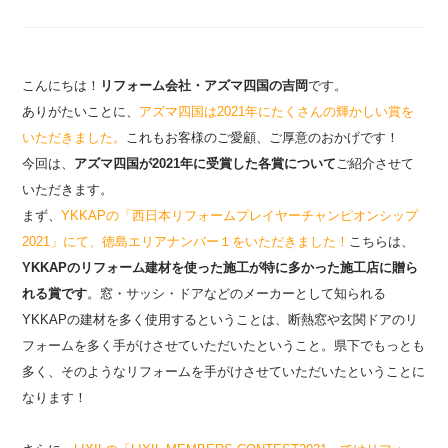
こんにちは！
リフォーム会社・アズマ四国の吉岡
です。
ありがたいことに、
アズマ四国は2021年にたくさんの輝かしい賞を
いただきました
。
これもお客様のご愛顧、ご厚意のおかげです！
今回は、
アズマ四国が2021年に受賞した各賞について
ご紹介させて
いただきます。
まず、
YKKAPの「西日本リフォームプレイヤーチャンピオンシップ
2021」にて、徳島エリアナンバー１をいただきました
！
こちらは、
YKKAPのリフォーム建材を使った施工が特に多かった施工店に贈ら
れる賞です
。窓・サッシ・ドアなどのメーカーとして知られる
YKKAPの建材を多く使用するということは、断熱窓や玄関ドアのリ
フォームを多く手がけさせていただいたということ。県下でもっとも
多く、そのようなリフォームを手がけさせていただいたということに
なります！