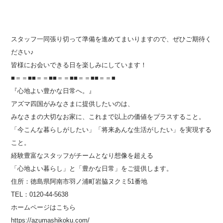
スタッフ一同張り切って準備を進めてまいりますので、
ぜひご期待く
ださい♪
皆様にお会いできる日を楽しみにしています！
■＝＝■■＝＝■■＝＝■■＝＝■■＝＝■
『心地よい豊かな日常へ。』
アズマ四国がみなさまに提供したいのは、
みなさまの大切なお家に、これまで以上の価値をプラスすること。
「今こんな暮らしがしたい」「将来あんな生活がしたい」を実現する
こと。
経験豊富なスタッフがチームとなり想像を超える
「心地よい暮らし」と「豊かな日常」をご提供します。
住所：徳島県阿南市羽ノ浦町岩脇ヌクミ
51
番地
TEL：
0120-44-5638
ホームページはこちら
https://azumashikoku.com/