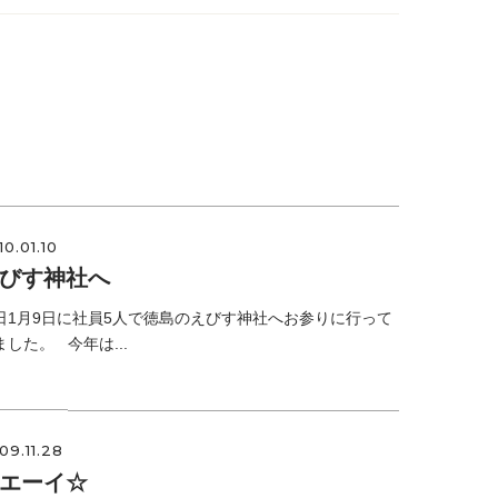
10.01.10
びす神社へ
日1月9日に社員5人で徳島のえびす神社へお参りに行って
ました。 今年は...
09.11.28
エーイ☆