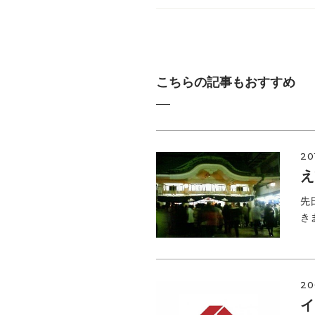
こちらの記事もおすすめ
20
え
先
き
20
イ