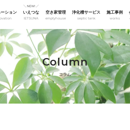
ベーション
いえつな
空き家管理
浄化槽サービス
施工事例
ovation
IETSUNA
emptyhouse
septic tank
works
Column
コラム