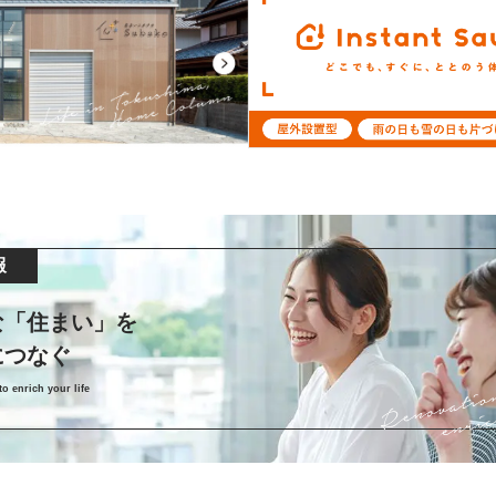
報
な「住まい」を
につなぐ
o enrich your life