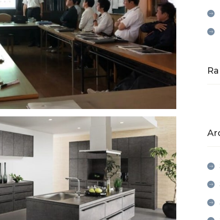
Ra
Ar