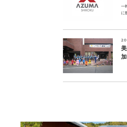
一
に
20
美
加
先