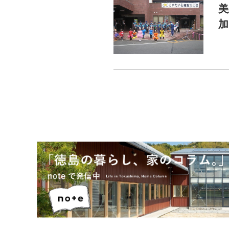
美
加
先