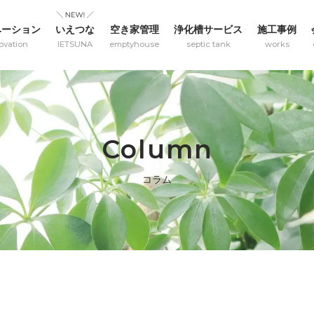
ベーション
いえつな
空き家管理
浄化槽サービス
施工事例
ovation
IETSUNA
emptyhouse
septic tank
works
Column
コラム