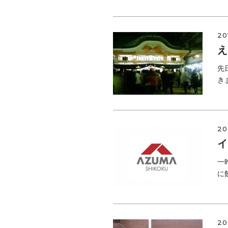
20
え
先
き
20
イ
一
に
20