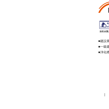
■建設業
■一級建
■浄化