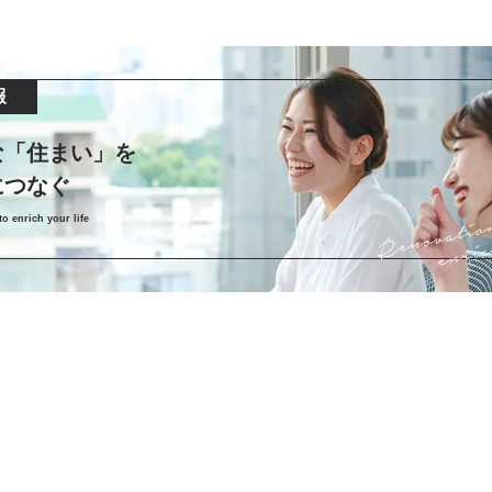
報
な「住まい」を
につなぐ
o enrich your life