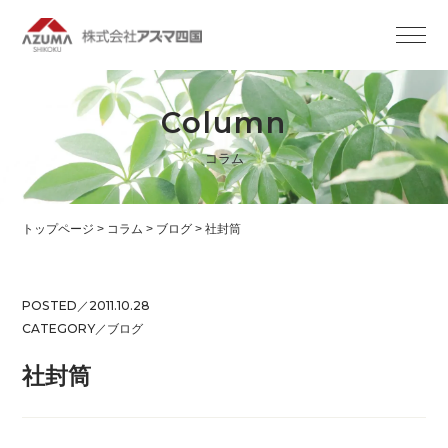
Column
コラム
トップページ
>
コラム
>
ブログ
>
社封筒
POSTED／2011.10.28
CATEGORY／
ブログ
社封筒