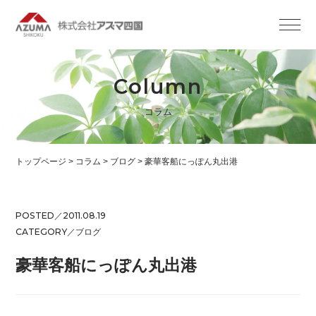
Column
コラム
トップページ
>
コラム
>
ブログ
>
豪華客船にっぽん丸出港
POSTED／2011.08.19
CATEGORY／
ブログ
豪華客船にっぽん丸出港